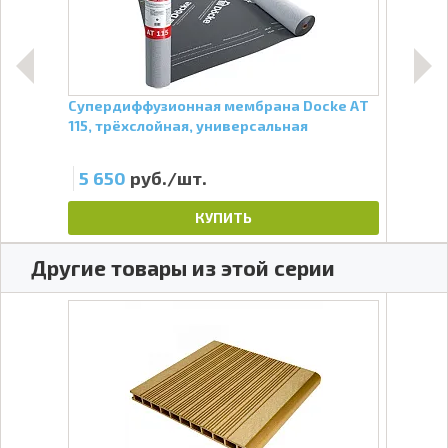
Супердиффузионная мембрана Docke АT
Вет
115, трёхслойная, универсальная
А, 70
5 650
руб./шт.
99
КУПИТЬ
Другие товары из этой серии