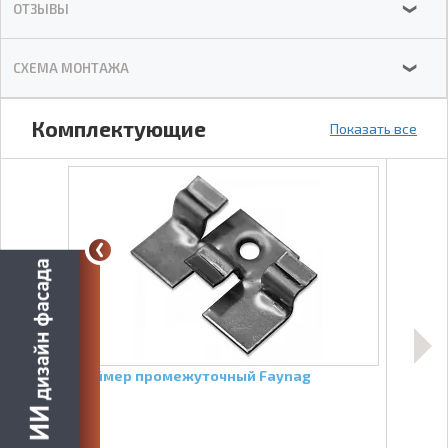
ОТЗЫВЫ
❯
СХЕМА МОНТАЖА
❯
Комплектующие
Показать все
Кляймер промежуточный Faynag
Лага