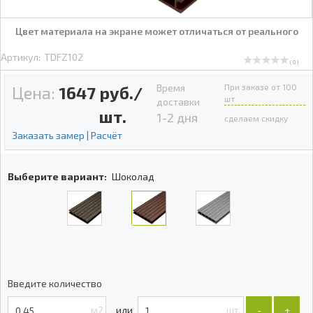
Цвет материала на экране может отличаться от реального
Артикул:
TDFZ102
( 0 )
Время
При заказе от 100
Цена:
1647
руб./
шт
доставки
шт.
1-2 дня
сделаем скидку
Заказать замер | Расчёт
Выберите вариант:
Шоколад
Введите количество
м2
шт.
-
+