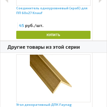
Соединитель одноуровневый (краб) для
Супе
ПП 60х27 Knauf
трёх
пол
45
руб./шт.
7 
КУПИТЬ
Другие товары из этой серии
Угол декоративный ДПК Faynag
Терр