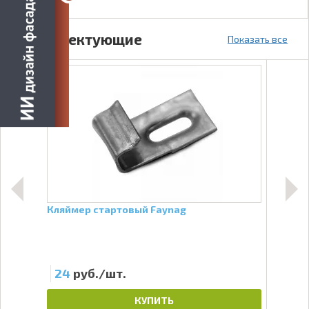
Комплектующие
Показать все
ге
Кляймер стартовый Faynag
Угол
54х4
24
руб./шт.
10
КУПИТЬ