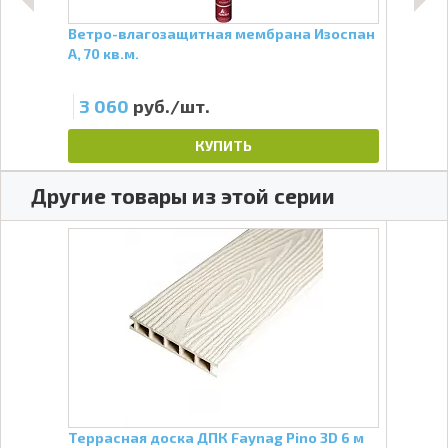
 мм
Ветро-влагозащитная мембрана Изоспан
Паро
А, 70 кв.м.
пов
3 060
руб./шт.
2 
КУПИТЬ
Другие товары из этой серии
 м
Террасная доска ДПК Faynag Pino 3D 6 м
Огра