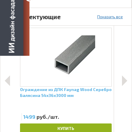
Комплектующие
Показать все
ге
Ограждение из ДПК Faynag Wood Серебро
Кляй
Балясина 54х36х3000 мм
1499
руб./шт.
24
КУПИТЬ