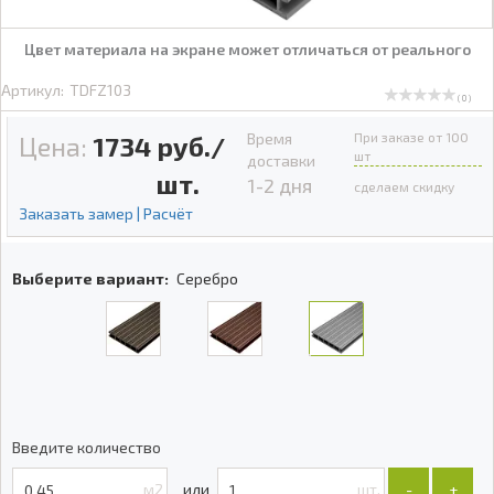
Цвет материала на экране может отличаться от реального
Артикул:
TDFZ103
( 0 )
Время
При заказе от 100
Цена:
1734
руб./
шт
доставки
шт.
1-2 дня
сделаем скидку
Заказать замер | Расчёт
Выберите вариант:
Серебро
Введите количество
м2
шт.
-
+