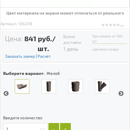
Цвет материала на экране может отличаться от реального
Артикул:
VDL018
( 0 )
Время
При заказе от 100
Цена:
841
руб./
шт
доставки
шт.
1 день
сделаем скидку
Заказать замер | Расчёт
Выберите вариант:
Желоб
Введите количество
шт.
-
+