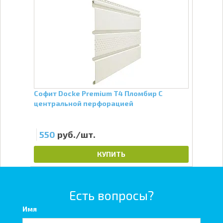
Софит Docke Premium Т4 Пломбир С
Софи
центральной перфорацией
цен
550
руб./шт.
6
КУПИТЬ
Есть вопросы?
Имя