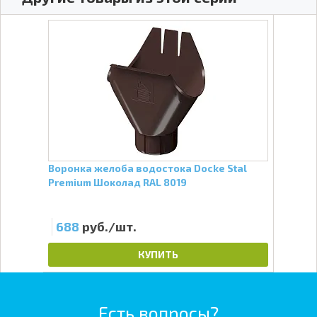
emium
Воронка желоба водостока Docke Stal
Карн
Premium Шоколад RAL 8019
Stal
688
руб./шт.
24
КУПИТЬ
Есть вопросы?