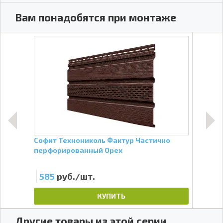
Вам понадобятся при монтаже
Софит Технониколь Фактур Частично
Софи
перфорированный Орех
пер
585
руб./шт.
6
КУПИТЬ
Другие товары из этой серии