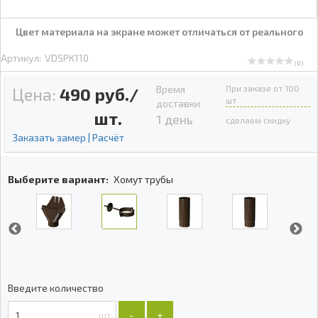
Цвет материала на экране может отличаться от реального
Артикул:
VDSPK110
( 0 )
Время
При заказе от 100
Цена:
490
руб./
шт
доставки
шт.
1 день
сделаем скидку
Заказать замер | Расчёт
Выберите вариант:
Хомут трубы
Введите количество
шт.
-
+