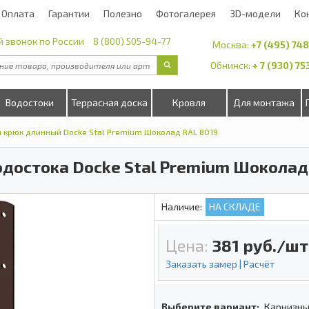
Оплата
Гарантии
Полезно
Фотогалерея
3D-модели
Ко
 звонок по России
8 (800) 505-94-77
Москва:
+7 (495) 74
Обнинск:
+ 7 (930) 7
Водостоки
Террасная доска
Кровля
Для монтажа
 крюк длинный Docke Stal Premium Шоколад RAL 8019
достока Docke Stal Premium Шоколад
Наличие:
НА СКЛАДЕ
Цена:
381
руб./шт
Заказать замер | Расчёт
Выберите вариант:
Карнизны