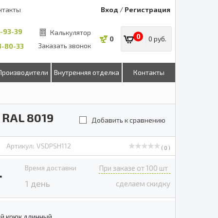
нтакты
Вход
/
Регистрация
8-93-39
Калькулятор
0
0
0 руб.
Заказать звонок
53-80-33
Производители
Внутренняя отделка
Контакты
 RAL 8019
Добавить к сравнению
Артикул:
VSDPSH112
( 0 )
Время доставки
При заказе от 100 шт
.
1 день
сделаем скидку
й крюк длинный