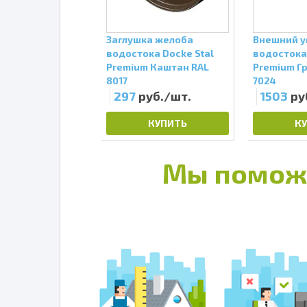
рубы водостока
Заглушка желоба
Внешний у
tal Premium
водостока Docke Stal
водостока 
RAL 7024
Premium Каштан RAL
Premium Г
8017
7024
руб./шт.
297
руб./шт.
1503
ру
КУПИТЬ
КУПИТЬ
К
Мы помож