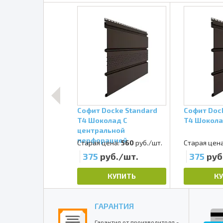
ocke Premium Т4
Софит Docke Standard
Софит Doc
д Сплошной
Т4 Шоколад С
Т4 Шокола
центральной
перфорацией
ена:
640
руб./шт.
Старая цена:
560
руб./шт.
Старая цена
уб./шт.
375
руб./шт.
375
руб
КУПИТЬ
КУПИТЬ
К
ГАРАНТИЯ
Гарантия от производителя -