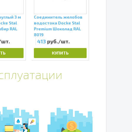
углый 3 м
Соединитель желобов
Внешний угол 9
cke Stal
водостока Docke Stal
водостока Docke
мбир RAL
Premium Шоколад RAL
Premium Пломби
8019
9010
/шт.
413
руб./шт.
1503
руб./ш
ТЬ
КУПИТЬ
КУПИТЬ
ксплуатации