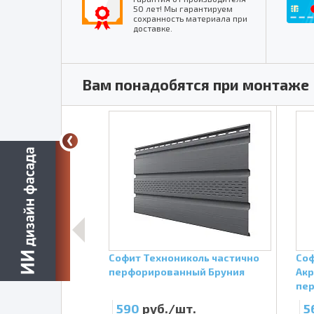
50 лет! Мы гарантируем
сохранность материала при
доставке.
Вам понадобятся при монтаже
коль частично
Софит Технониколь частично
Соф
ный Каштан
перфорированный Бруния
Акр
пе
т.
590
руб./шт.
5