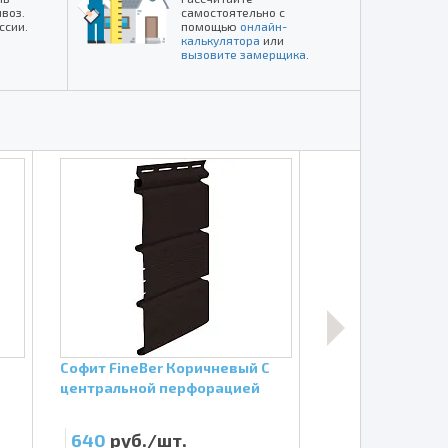
воз.
самостоятельно с
ссии.
помощью
онлайн-
калькулятора
или
вызовите замерщика
.
Софит FineBer Коричневый С
Софиты перфора
центральной перфорацией
ПР Коричневый
640
руб./шт.
430
руб./шт