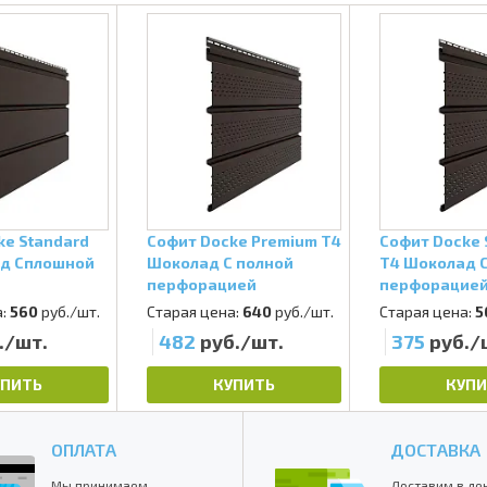
ke Standard
Софит Docke Premium Т4
Софит Docke 
д Сплошной
Шоколад С полной
Т4 Шоколад 
перфорацией
перфорацие
:
560
руб./шт.
Старая цена:
640
руб./шт.
Старая цена:
5
./шт.
482
руб./шт.
375
руб./
УПИТЬ
КУПИТЬ
КУПИ
ОПЛАТА
ДОСТАВКА
Мы принимаем
Доставим в де