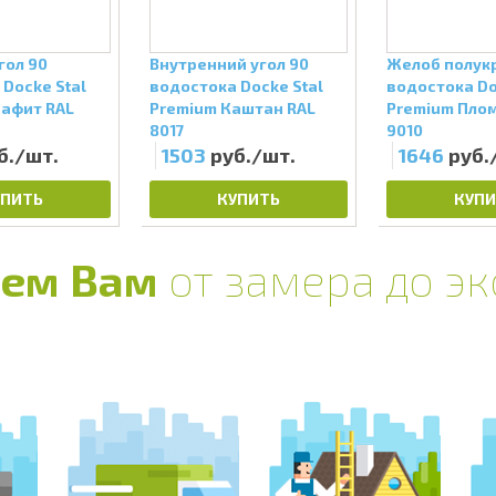
гол 90
Внутренний угол 90
Желоб полукр
Docke Stal
водостока Docke Stal
водостока Do
рафит RAL
Premium Каштан RAL
Premium Пло
8017
9010
б./шт.
1503
руб./шт.
1646
руб.
УПИТЬ
КУПИТЬ
КУПИ
ем Вам
от замера до э