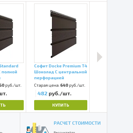
Standard
Софит Docke Premium Т4
Софит Docke Pr
С полной
Шоколад С центральной
Шоколад Сплош
й
перфорацией
60
руб./шт.
Старая цена:
640
руб./шт.
Старая цена:
640
шт.
482
руб./шт.
482
руб./шт
ТЬ
КУПИТЬ
КУПИТЬ
РАСЧЕТ СТОИМОСТИ
нь
Рассчитайте