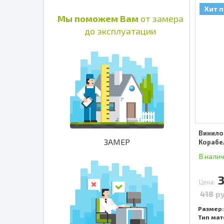
Хит 
Мы поможем Вам
от замера
до эксплуатации
Винило
ЗАМЕР
Корабе
В нали
Цена:
418
р
Размер:
Тип мат