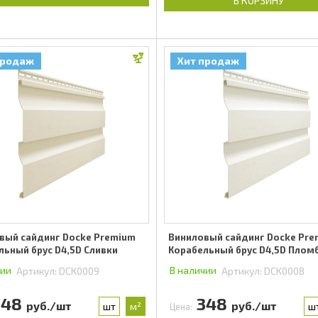
В КОРЗИНУ
продаж
Хит продаж
вый сайдинг Docke Premium
Виниловый сайдинг Docke Pr
льный брус D4,5D Сливки
Корабельный брус D4,5D Плом
чии
В наличии
Артикул:
DCK0009
Артикул:
DCK0008
348
348
руб./шт
руб./шт
шт
м²
ш
Цена: