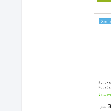
Хит 
Винило
Корабе
В нали
Цена: