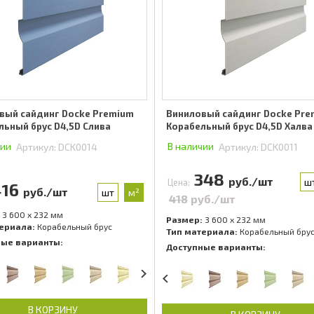
вый сайдинг Docke Premium
Виниловый сайдинг Docke Pr
льный брус D4,5D Слива
Корабельный брус D4,5D Халва
чии
В наличии
Артикул:
DCK0014
Артикул:
DCK0011
348
руб./шт
ш
Цена:
416
руб./шт
шт
м²
418
руб./шт
3 600 x 232 мм
Размер:
3 600 x 232 мм
ериала:
Корабельный брус
Тип материала:
Корабельный бру
ные варианты:
Доступные варианты:
В КОРЗИНУ