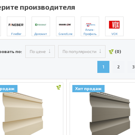
рите производителя
Альта-
FineBer
Доломит
GrandLine
Профиль
VOX
ровать по:
По цене
По популярности
(0)
1
2
3
продаж
Хит продаж