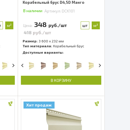
а
Корабельный брус D4,5D Манго
В наличии
Артикул:
DCK101
348
руб./шт
т
м²
шт
м²
Цена:
418
руб./шт
Размер:
3 600 x 232 мм
с
Тип материала:
Корабельный брус
Доступные варианты:
В КОРЗИНУ
Хит продаж