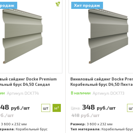
продаж
Хит продаж
вый сайдинг Docke Premium
Виниловый сайдинг Docke Pr
льный брус D4,5D Сандал
Корабельный брус D4,5D Пихта
чии
В наличии
Артикул:
DCK774
Артикул:
DCK773
348
348
руб./шт
руб./шт
шт
м²
ш
Цена:
уб./шт
418
руб./шт
3 600 x 232 мм
Размер:
3 600 x 232 мм
ериала:
Корабельный брус
Тип материала:
Корабельный бру