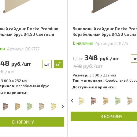
вый сайдинг Docke Premium
Виниловый сайдинг Docke Pr
льный брус D4,5D Светлый
Корабельный брус D4,5D Сосна
В наличии
Артикул:
DCK776
чии
Артикул:
DCK777
348
руб./шт
ш
Цена:
348
руб./шт
шт
м²
418
руб./шт
уб./шт
Размер:
3 600 x 232 мм
Тип материала:
Корабельный бру
3 600 x 232 мм
ериала:
Корабельный брус
Доступные варианты:
ные варианты:
В КОРЗИНУ
В КОРЗИНУ