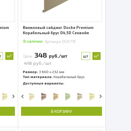
emium
Виниловый сайдинг Docke Premium
Корабельный брус D4,5D Секвойя
В наличии
Артикул:
DCK775
348
руб./шт
т
м²
шт
м²
Цена:
418
руб./шт
Размер:
3 600 x 232 мм
с
Тип материала:
Корабельный брус
Доступные варианты:
В КОРЗИНУ