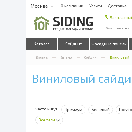
Москва
О компании
Услуги
Доставка
Бесплатный
Каталог
Сайдинг
Фасадные панели
Главная
Каталог
Сайдинг
Виниловый
Виниловый сайди
Часто ищут:
Премиум
Бежевый
Голуб
Все теги