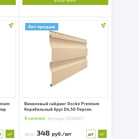
В КОРЗИНУ
Хит продаж
emium
Виниловый сайдинг Docke Premium
бир
Корабельный брус D4,5D Персик
В наличии
Артикул:
DCK0007
348
руб./шт
т
м²
шт
м²
Цена: