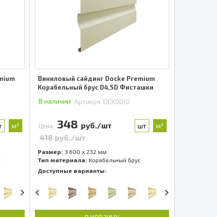
emium
Виниловый сайдинг Docke Premium
Корабельный брус D4,5D Фисташки
В наличии
Артикул:
DCK0010
348
руб./шт
т
м²
шт
м²
Цена:
418
руб./шт
Размер:
3 600 x 232 мм
с
Тип материала:
Корабельный брус
Доступные варианты: