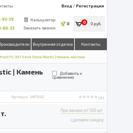
нтакты
Вход
/
Регистрация
8-93-39
Калькулятор
0
0
0 руб.
Заказать звонок
53-80-33
Производители
Внутренняя отделка
Контакты
ont FS-301 Trend Stone Mastic | Камень мастика
tic | Камень
Добавить к
сравнению
Артикул:
VKF040
( 0 )
При заказе от 100 шт
т.
сделаем скидку