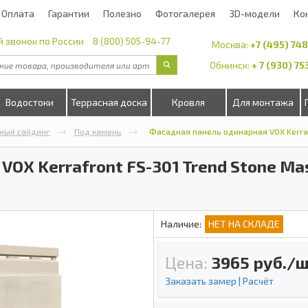
Оплата
Гарантии
Полезно
Фотогалерея
3D-модели
Ко
 звонок по России
8 (800) 505-94-77
Москва:
+7 (495) 74
Обнинск:
+ 7 (930) 7
Водостоки
Террасная доска
Кровля
Для монтажа
ный сайдинг
Под камень
Фасадная панель одинарная VOX Kerrafr
OX Kerrafront FS-301 Trend Stone Mas
Наличие:
НЕТ НА СКЛАДЕ
Цена:
3965
руб./ш
Заказать замер | Расчёт