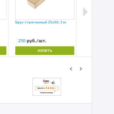
Брус строганный 25х50, 3 м
Отлив металлич
RAL 6005 Зелён
210
руб./шт.
845
руб./шт
КУПИТЬ
КУП