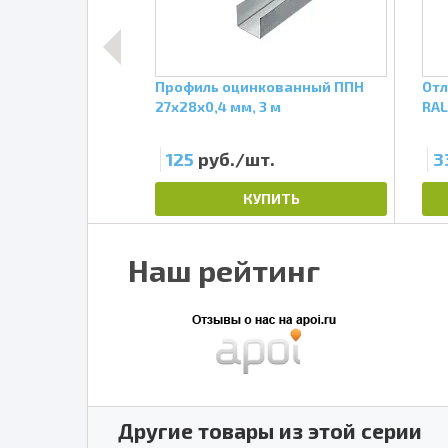
й 50х50, 3 м
Профиль оцинкованный ППН
Отл
27х28х0,4 мм, 3 м
RAL
т.
125
руб./шт.
3
ПИТЬ
КУПИТЬ
Наш рейтинг
Другие товары из этой серии