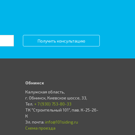
Получить консультацию
Обнинск
Калужская область,
г. Обнинск, Киевское шоссе, 33,
Тел.
+ 7 (930) 753-80-33
ТК "Строительный 101", пав. К-25-26-
К
Эл. почта:
info@101siding.ru
Схема проезда