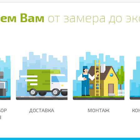
ем Вам
от замера до э
БОР
ДОСТАВКА
МОНТАЖ
КО
В