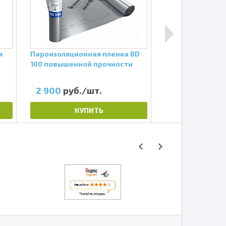
м
Пароизоляционная пленка BD
Профиль оцинк
100 повышенной прочности
60х27х0,5 мм, 3 
2 900
руб./шт.
210
руб./шт
КУПИТЬ
КУП