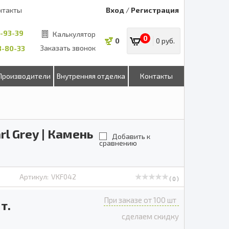
нтакты
Вход
/
Регистрация
8-93-39
Калькулятор
0
0
0 руб.
Заказать звонок
53-80-33
Производители
Внутренняя отделка
Контакты
l Grey | Камень
Добавить к
сравнению
Артикул:
VKF042
( 0 )
При заказе от 100 шт
т.
сделаем скидку