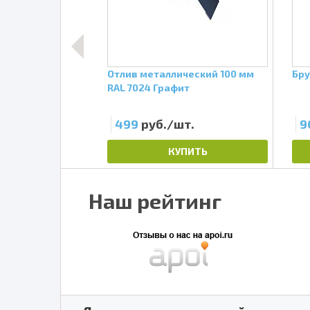
ческий 150 мм
Отлив металлический 100 мм
Бру
лад
RAL 7024 Графит
т.
499
руб./шт.
9
ПИТЬ
КУПИТЬ
Наш рейтинг