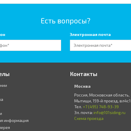
Есть вопросы?
он
Электронная почта
елы
Контакты
ании
Москва
Россия, Московская область,
ка
Мытищи, 159-й проезд, вл4с1
Тел.
+7 (495) 748-93-39
Эл. почта:
info@101siding.ru
и
Схема проезда
ая информация
лерея