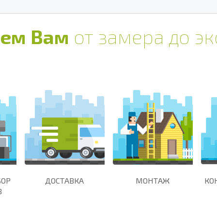
ем Вам
от замера до э
БОР
ДОСТАВКА
МОНТАЖ
КО
В