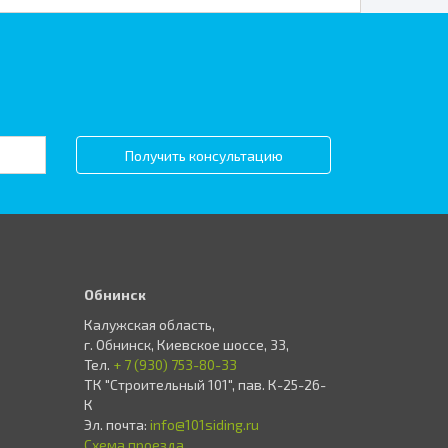
Получить консультацию
Обнинск
Калужская область,
г. Обнинск, Киевское шоссе, 33,
Тел.
+ 7 (930) 753-80-33
ТК "Строительный 101", пав. К-25-26-
К
Эл. почта:
info@101siding.ru
Схема проезда