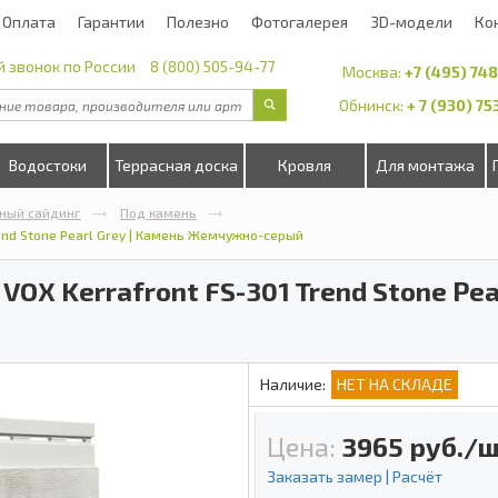
Оплата
Гарантии
Полезно
Фотогалерея
3D-модели
Ко
 звонок по России
8 (800) 505-94-77
Москва:
+7 (495) 74
Обнинск:
+ 7 (930) 7
Водостоки
Террасная доска
Кровля
Для монтажа
ный сайдинг
Под камень
end Stone Pearl Grey | Камень Жемчужно-серый
OX Kerrafront FS-301 Trend Stone Pear
Наличие:
НЕТ НА СКЛАДЕ
Цена:
3965
руб./ш
Заказать замер | Расчёт