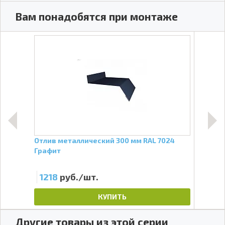
Вам понадобятся при монтаже
мно-
Отлив металлический 300 мм RAL 7024
Утеп
Графит
мм
1218
руб./шт.
2 
КУПИТЬ
Другие товары из этой серии